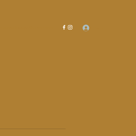
musichalldesign@yahoo.com
Se connecter