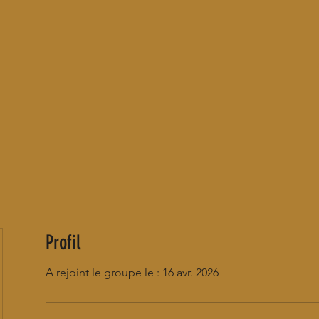
Profil
A rejoint le groupe le : 16 avr. 2026