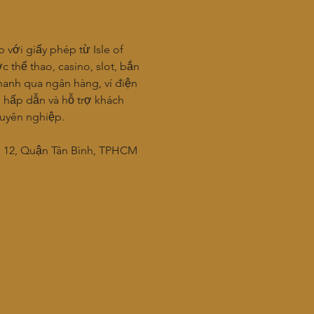
 với giấy phép từ Isle of 
thể thao, casino, slot, bắn 
nhanh qua ngân hàng, ví điện 
i hấp dẫn và hỗ trợ khách 
huyên nghiệp.
 12, Quận Tân Bình, TPHCM