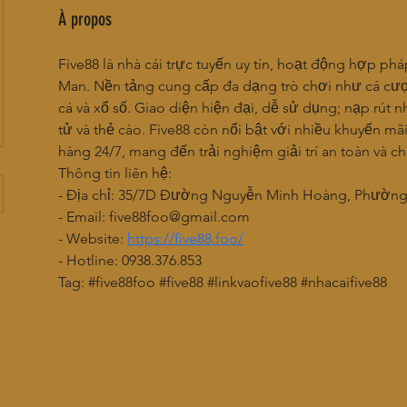
À propos
Five88 là nhà cái trực tuyến uy tín, hoạt động hợp pháp
Man. Nền tảng cung cấp đa dạng trò chơi như cá cược 
cá và xổ số. Giao diện hiện đại, dễ sử dụng; nạp rút 
tử và thẻ cào. Five88 còn nổi bật với nhiều khuyến mã
hàng 24/7, mang đến trải nghiệm giải trí an toàn và c
Thông tin liên hệ:
- Địa chỉ: 35/7D Đường Nguyễn Minh Hoàng, Phường
- Email: five88foo@gmail.com
- Website: 
https://five88.foo/
- Hotline: 0938.376.853
Tag: #five88foo #five88 #linkvaofive88 #nhacaifive88